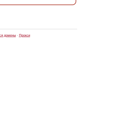
ся домены
·
Прокси