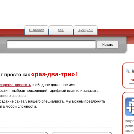
IT-работа
SSL
Аукцион
W
«раз-два-три»!
т просто как
зарегистрировать
свободное доменное имя.
остинг, выбрав подходящий тарифный план или заказать
енного сервера.
оздание сайта у нашего специалиста. Мы можем предложить
йта любой сложности.
пода
регис
шанс