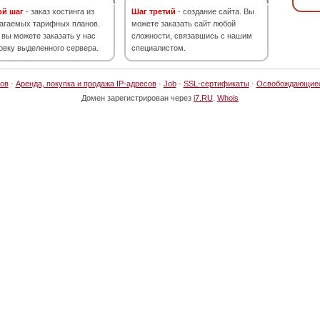
ой шаг
- заказ хостинга из
Шаг третий
- создание сайта. Вы
агаемых тарифных планов.
можете заказать сайт любой
 вы можете заказать у нас
сложности, связавшись с нашим
овку выделенного сервера.
специалистом.
ов
·
Аренда, покупка и продажа IP-адресов
·
Job
·
SSL-сертификаты
·
Освобождающие
Домен зарегистрирован через
i7.RU
.
Whois